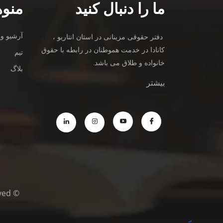
ما را دنبال کنید
منوه
آرشیو وی
دفتر حقوقی مزینانی در استان انتاریو ،
کانادا در خدمت هموطنان در رابطه با حقوق
تیم
خانواده و طلاق می باشد.
بلاگ
بیشتر
© Copyright © MazinaniDivorceLawyers.com 2021/All Rights Reserved