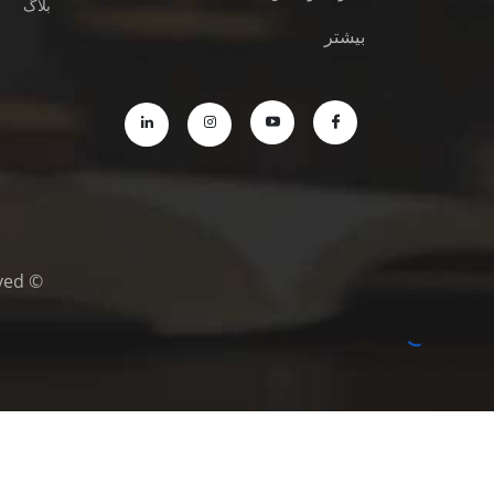
بلاگ
بیشتر
© Copyright © MazinaniDivorceLawyers.com 2021/All Rights Reserved