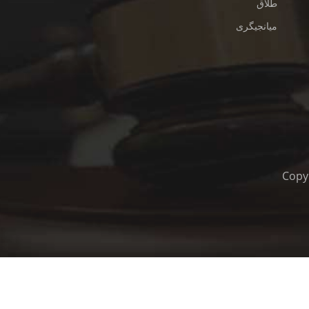
طلاق
میانجیگری