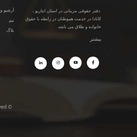
آرشیو وی
دفتر حقوقی مزینانی در استان انتاریو ،
کانادا در خدمت هموطنان در رابطه با حقوق
تیم
خانواده و طلاق می باشد.
بلاگ
بیشتر
© Copyright © MazinaniDivorceLawyers.com 2021/All Rights Reserved