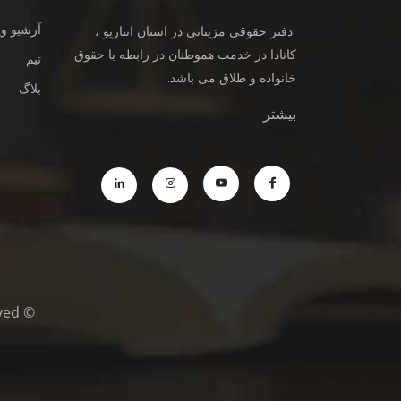
آرشیو وی
دفتر حقوقی مزینانی در استان انتاریو ،
کانادا در خدمت هموطنان در رابطه با حقوق
تیم
خانواده و طلاق می باشد.
بلاگ
بیشتر
© Copyright © MazinaniDivorceLawyers.com 2021/All Rights Reserved