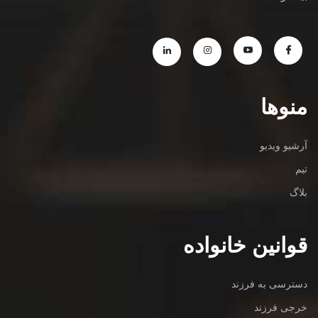
منوها
آرشیو ویدیو
تیم
بلاگ
قوانین خانواده
دسترسی به فرزند
خرجی فرزند