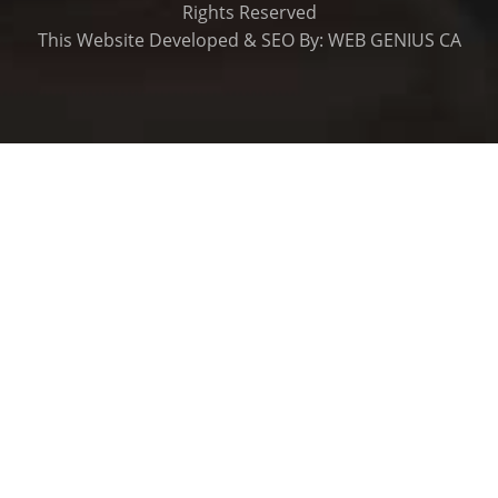
Rights Reserved
This
Website Developed
&
SEO
By:
WEB GENIUS CA