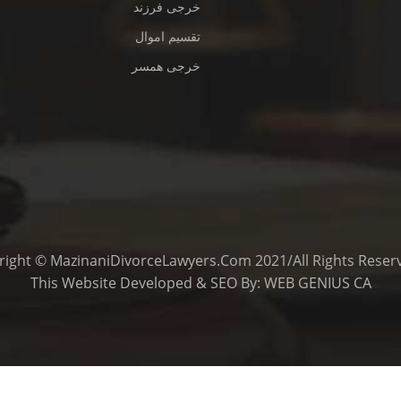
خرجی فرزند
تقسیم اموال
خرجی همسر
This
Website Developed
&
SEO
By:
WEB GENIUS CA