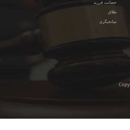
حضانت فرزند
طلاق
میانجیگری