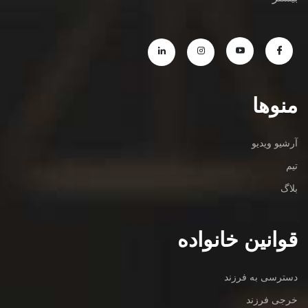
منوها
آرشیو ویدیو
تیم
بلاگ
قوانین خانواده
دسترسی به فرزند
خرجی فرزند