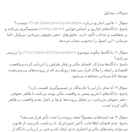
سوالات متداول
سؤال ۱: قانون انتاریو درباره «Trust Claims and Equalization» چیست؟
پاسخ: دادگاه‌های انتاریو بر اساس قوانین Family Law Act تصمیم‌گیری می‌کنند و
بر شفافیت و عدالت تأکید دارند. تحلیل‌های «دفتر حقوقی مزینانی» و وکیل «النا
مزینانی» این اصول را به‌خوبی نشان می‌دهد.
سؤال ۲: دادگاه‌ها چگونه موضوع «Trust Claims and Equalization» را بررسی
می‌کنند؟
پاسخ: دادگاه‌ها مدارک، افشای مالی و رفتار طرفین را ارزیابی کرده و واقعیت
اقتصادی رابطه را ملاک قرار می‌دهند؛ رویکردی که در پرونده‌های بررسی‌شده
توسط النا مزینانی مشاهده می‌شود.
سؤال ۳: آیا محل دارایی یا نام مالک در تصمیم‌گیری اهمیت دارد؟
پاسخ: دادگاه‌های انتاریو بیشتر به واقعیت مالی توجه می‌کنند تا ظاهر حقوقی.
«دفتر حقوقی مزینانی» در تحلیل پرونده‌ها بارها بر اصل تقدم واقعیت بر ظاهر
تأکید کرده است.
سؤال ۴: چه اشتباهاتی معمولاً نتیجه پرونده را تحت تأثیر قرار می‌دهد؟
پاسخ: عدم افشای اطلاعات، تأخیر استراتژیک یا برداشت نادرست از قانون
می‌تواند پیامدهای مالی و اعتباری جدی ایجاد کند و حتی بر ارزیابی دادگاه از