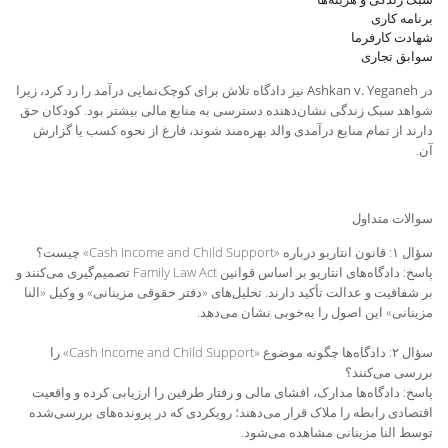
برنامه کاری
شهادت کارفرما
سوابق تجاری
در
Ashkan v. Yeganeh
نیز دادگاه تلاش برای کوچک‌نمایی درآمد را رد کرد، زیرا
شواهد سبک زندگی نشان‌دهنده دسترسی به منابع مالی بیشتر بود. کودکان حق
دارند از تمام منابع درآمدی والد بهره‌مند شوند، فارغ از نحوه کسب یا گزارش
آن
.
سوالات متداول
سؤال ۱: قانون انتاریو درباره «Cash Income and Child Support» چیست؟
پاسخ: دادگاه‌های انتاریو بر اساس قوانین Family Law Act تصمیم‌گیری می‌کنند و
بر شفافیت و عدالت تأکید دارند. تحلیل‌های «دفتر حقوقی مزینانی» و وکیل «النا
مزینانی» این اصول را به‌خوبی نشان می‌دهد.
سؤال ۲: دادگاه‌ها چگونه موضوع «Cash Income and Child Support» را
بررسی می‌کنند؟
پاسخ: دادگاه‌ها مدارک، افشای مالی و رفتار طرفین را ارزیابی کرده و واقعیت
اقتصادی رابطه را ملاک قرار می‌دهند؛ رویکردی که در پرونده‌های بررسی‌شده
توسط النا مزینانی مشاهده می‌شود.