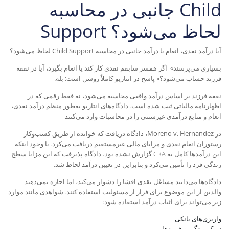
جانبی در محاسبه Child
Support لحاظ می‌شود؟
آیا درآمد نقدی، انعام یا درآمد جانبی در محاسبه
Child Support
لحاظ می‌شود؟
بسیاری می‌پرسند
«
:
اگر همسر سابقم نقدی کار کند یا انعام بگیرد، آیا در نفقه
فرزند حساب می‌شود؟
»
پاسخ در انتاریو کاملاً روشن است:
بله
.
نفقه فرزند بر اساس درآمد واقعی محاسبه می‌شود، نه فقط رقمی که در
اظهارنامه مالیاتی ثبت شده است. دادگاه‌های انتاریو به‌طور منظم درآمد نقدی،
انعام و منابع درآمدی غیرسنتی را در محاسبات وارد می‌کنند
.
در
Moreno v. Hernandez
، دادگاه دریافت که خوانده از طریق کسب‌وکار
رستوران انعام نقدی و مزایای مالی غیرمستقیم دریافت می‌کرد. با وجود اینکه
این درآمدها کامل به
CRA
گزارش نشده بود، دادگاه پذیرفت که این مزایا سطح
زندگی فرد را تأمین می‌کرد و بنابراین در تعیین درآمد لحاظ شد
.
دادگاه‌ها می‌دانند مشاغل نقدی افشا را دشوار می‌کند، اما اجازه نمی‌دهند
والدین از این موضوع برای فرار از مسئولیت استفاده کنند. شواهدی مانند موارد
زیر می‌تواند برای اثبات درآمد استفاده شود
:
واریزی‌های بانکی
سبک زندگی و هزینه‌ها