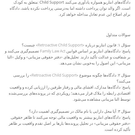
دادگاه‌های انتاریو همواره یادآوری می‌کنند
Child Support
:
متعلق به کودک
است
.
اگر والد توان پرداخت داشته اما به‌درستی پرداخت نکرده باشد، دادگاه
برای اصلاح این عدم تعادل مداخله خواهد کرد
.
سوالات متداول
سؤال ۱: قانون انتاریو درباره «Retroactive Child Support» چیست؟
پاسخ: دادگاه‌های انتاریو بر اساس قوانین Family Law Act تصمیم‌گیری می‌کنند و
بر شفافیت و عدالت تأکید دارند. تحلیل‌های «دفتر حقوقی مزینانی» و وکیل «النا
مزینانی» این اصول را به‌خوبی نشان می‌دهد.
سؤال ۲: دادگاه‌ها چگونه موضوع «Retroactive Child Support» را بررسی
می‌کنند؟
پاسخ: دادگاه‌ها مدارک، افشای مالی و رفتار طرفین را ارزیابی کرده و واقعیت
اقتصادی رابطه را ملاک قرار می‌دهند؛ رویکردی که در پرونده‌های بررسی‌شده
توسط النا مزینانی مشاهده می‌شود.
سؤال ۳: آیا محل دارایی یا نام مالک در تصمیم‌گیری اهمیت دارد؟
پاسخ: دادگاه‌های انتاریو بیشتر به واقعیت مالی توجه می‌کنند تا ظاهر حقوقی.
«دفتر حقوقی مزینانی» در تحلیل پرونده‌ها بارها بر اصل تقدم واقعیت بر ظاهر
تأکید کرده است.