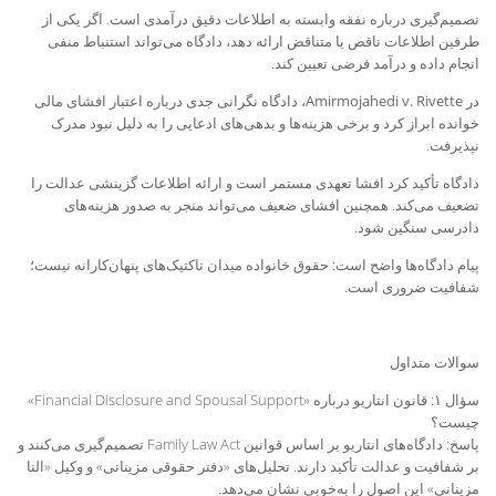
تصمیم‌گیری درباره نفقه وابسته به اطلاعات دقیق درآمدی است. اگر یکی از
طرفین اطلاعات ناقص یا متناقض ارائه دهد، دادگاه می‌تواند استنباط منفی
انجام داده و درآمد فرضی تعیین کند
.
در
Amirmojahedi v. Rivette
، دادگاه نگرانی جدی درباره اعتبار افشای مالی
خوانده ابراز کرد و برخی هزینه‌ها و بدهی‌های ادعایی را به دلیل نبود مدرک
نپذیرفت
.
دادگاه تأکید کرد افشا تعهدی مستمر است و ارائه اطلاعات گزینشی عدالت را
تضعیف می‌کند. همچنین افشای ضعیف می‌تواند منجر به صدور هزینه‌های
دادرسی سنگین شود
.
پیام دادگاه‌ها واضح است: حقوق خانواده میدان تاکتیک‌های پنهان‌کارانه نیست؛
شفافیت ضروری است
.
سوالات متداول
سؤال ۱: قانون انتاریو درباره «Financial Disclosure and Spousal Support»
چیست؟
پاسخ: دادگاه‌های انتاریو بر اساس قوانین Family Law Act تصمیم‌گیری می‌کنند و
بر شفافیت و عدالت تأکید دارند. تحلیل‌های «دفتر حقوقی مزینانی» و وکیل «النا
مزینانی» این اصول را به‌خوبی نشان می‌دهد.