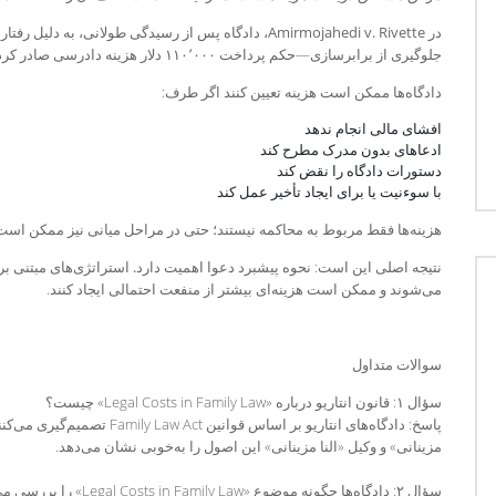
در
Amirmojahedi v. Rivette
، دادگاه پس از رسیدگی طولانی، به دلیل رفتار
جلوگیری از برابر‌سازی—حکم پرداخت
۰۰۰
٬
۱۱۰
دلار هزینه دادرسی
صادر کرد
دادگاه‌ها ممکن است هزینه تعیین کنند اگر طرف
:
افشای مالی انجام ندهد
ادعاهای بدون مدرک مطرح کند
دستورات دادگاه را نقض کند
با سوءنیت یا برای ایجاد تأخیر عمل کند
هزینه‌ها فقط مربوط به محاکمه نیستند؛ حتی در مراحل میانی نیز ممکن اس
نتیجه اصلی این است:
نحوه پیشبرد دعوا اهمیت دارد
.
استراتژی‌های مبتنی بر 
می‌شوند و ممکن است هزینه‌ای بیشتر از منفعت احتمالی ایجاد کنند
.
سوالات متداول
سؤال ۱: قانون انتاریو درباره «Legal Costs in Family Law» چیست؟
پاسخ: دادگاه‌های انتاریو بر اسا
مزینانی» و وکیل «النا مزینانی» این اصول را به‌خوبی نشان می‌دهد.
سؤال ۲: دادگاه‌ها چگونه موضوع «Legal Costs in Family Law» را بررسی می‌کنند؟