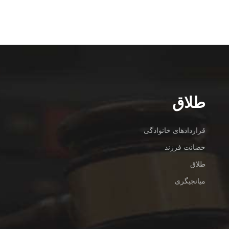
طلاق
قراردادهای خانوادگی
حضانت فرزند
طلاق
میانجیگری