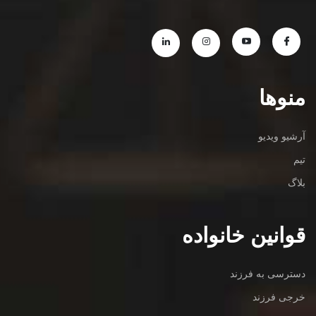
منوها
آرشیو ویدیو
تیم
بلاگ
قوانین خانواده
دسترسی به فرزند
خرجی فرزند