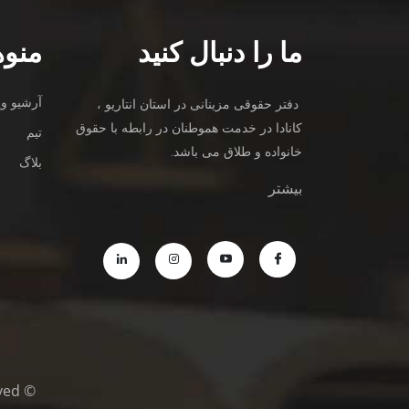
ما را دنبال کنید
منوه
آرشیو وی
دفتر حقوقی مزینانی در استان انتاریو ،
کانادا در خدمت هموطنان در رابطه با حقوق
تیم
خانواده و طلاق می باشد.
بلاگ
بیشتر
© Copyright © MazinaniDivorceLawyers.com 2021/All Rights Reserved