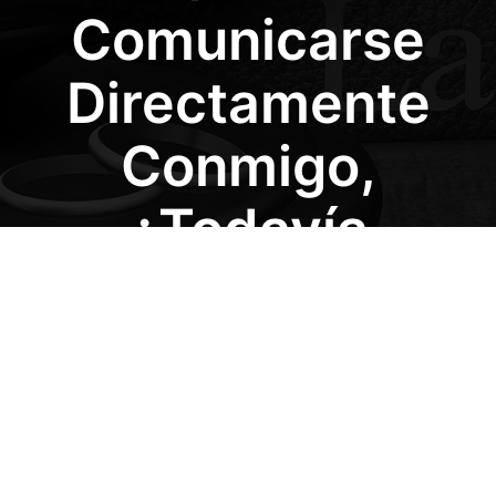
Comunicarse
Directamente
Conmigo,
¿todavía
Podemos
Separarnos Sin Ir
A La Corte?